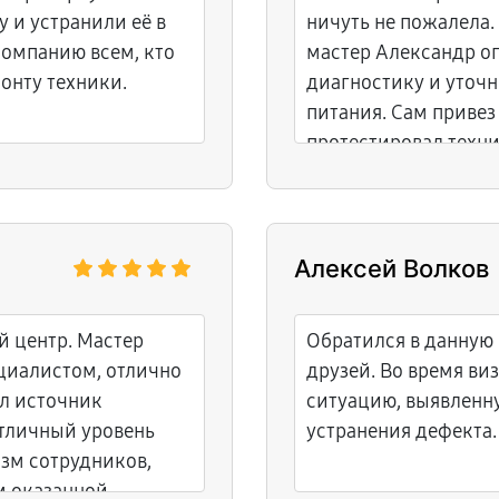
 и устранили её в
ничуть не пожалела.
омпанию всем, кто
мастер Александр о
онту техники.
диагностику и уточн
питания. Сам привез
протестировал техни
Алексей Волков
й центр. Мастер
Обратился в данную
циалистом, отлично
друзей. Во время ви
л источник
ситуацию, выявленн
тличный уровень
устранения дефекта.
зм сотрудников,
м оказанной