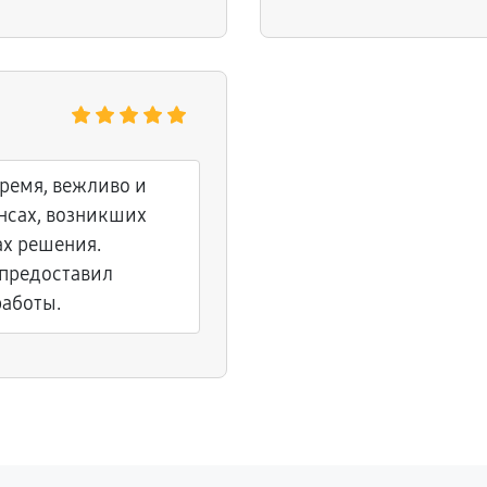
еобходимость
.
ремя, вежливо и
нсах, возникших
х решения.
 предоставил
работы.